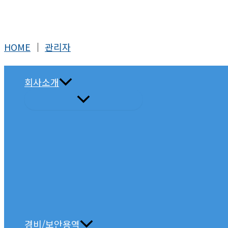
콘
텐
츠
HOME
│
관리자
로
건
회사소개
너
뛰
기
경비/보안용역