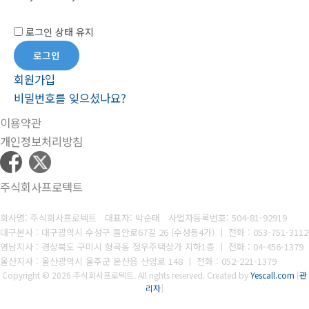
로그인 상태 유지
회원가입
비밀번호를 잊으셨나요?
이용약관
개인정보처리방침
주식회사프로텍트
회사명: 주식회사프로텍트 대표자: 박순태
사업자등록번호:
504-81-92919
대구본사 : 대구광역시 수성구 들안로67길 26 (수성동4가) ㅣ 전화 : 053-751-3112
영남지사 : 경상북도 구미시 형곡동 정우주택상가 지하1층 ㅣ 전화 : 04-456-1379
울산지사 : 울산광역시 울주군 온산읍 산암로 148 ㅣ 전화 : 052-221-1379
Copyright © 2026 주식회사프로텍트. All rights reserved.
Created by
Yescall.com
[
관
리자
]