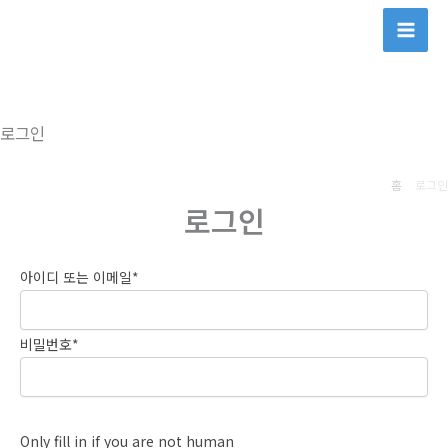
콘
텐
츠
로
건
로그인
너
뛰
홈
로그인
기
로그인
아이디 또는 이메일
*
비밀번호
*
Only fill in if you are not human